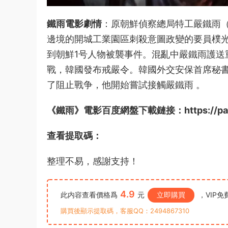
鐵雨電影劇情
：原朝鮮偵察總局特工嚴鐵雨
邊境的開城工業園區刺殺意圖政變的要員樸
到朝鮮1号人物被襲事件。混亂中嚴鐵雨護送
戰，韓國發布戒嚴令。韓國外交安保首席秘
了阻止戰争，他開始嘗試接觸嚴鐵
雨
。
《鐵雨》電影百度網盤下載鏈接：https://pan.bai
查看提取碼：
整理不易，感謝支持！
4.9
此内容查看價格爲
元
立即購買
，VIP免
購買後顯示提取碼，客服QQ：2494867310