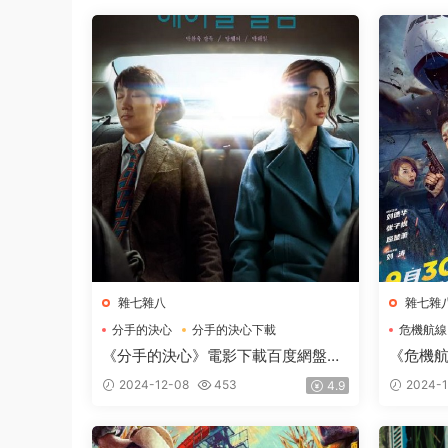
雜七雜八
雜七雜
分手的決心
分手的決心下載
危機航線
分手的決心電影下載
危機航線
《分手的決心》電影下載百度網盤
《危機
2022_BD韓語中字2GB
2024_
2024-12-08
453
2024-1
4.9