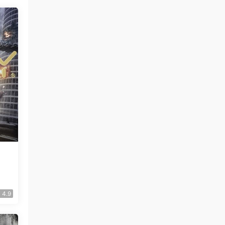
載
4.9