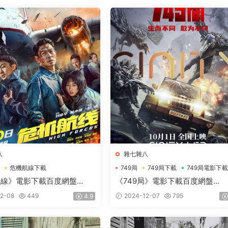
八
雜七雜八
危機航線下載
749局
749局下載
749局電影下
電影下載
航線》電影下載百度網盤
《749局》電影下載百度網盤
HD國語中英雙字2.62GB
2024_HD國語中字2.73GB
2-08
449
2024-12-07
795
4.9