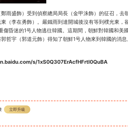
（
鄭雨盛
飾）
受到偵察總局局長（
金甲洙
飾）
的征召，去
光東
（
李在勇
飾）
。嚴鐵雨到達開城後沒有等到樸光東，
重傷昏迷的1号人物逃往韓國。這期間，朝鮮對韓國和美
書郭哲宇
（
郭道元
飾）
得知了朝鮮1号人物來到韓國的消息
du.com/s/1xS0Q307ErAcfHFrtI0QuBA
費
立即升級