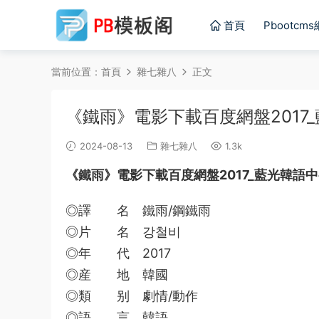
首頁
Pbootcm
當前位置：
首頁
雜七雜八
正文
《鐵雨》電影下載百度網盤2017_
2024-08-13
雜七雜八
1.3k
《鐵雨》電影下載百度網盤2017_藍光韓語
◎譯 名 鐵雨/鋼鐵雨
◎片 名 강철비
◎年 代 2017
◎産 地 韓國
◎類 别 劇情/動作
◎語 言 韓語