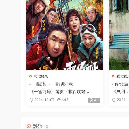
雜七雜八
雜七雜
一雪前恥
一雪前恥下載
傳奇的誕
一雪前恥電影下載
傳奇的誕
《一雪前恥》電影下載百度網
《貝利
盤-2024_HD國語中英雙字2.48GB
網盤BD
2024-12-07
445
2024-1
4.9
評論
0