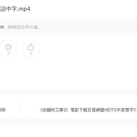
語中字.mp4
ml
，轉載請注明出處。
0
0
GB
《頭腦特工隊2》電影下載百度網盤HDTC中英雙字1.9