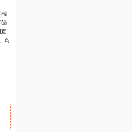
朝韓
卻遇
國宣
。爲