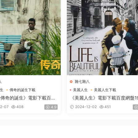
八
雜七雜八
生
傳奇的誕生下載
美麗人生
美麗人生下載
生電影下載
美麗人生電影下載
：傳奇的誕生》電影下載百度
《美麗人生》電影下載百度網盤199
國語中英雙字1.87GB
高清國語中英雙字1.91GB
2-07
408
2024-12-02
451
4.9