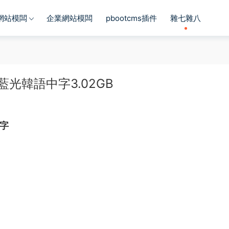
s網站模闆
企業網站模闆
pbootcms插件
雜七雜八
藍光韓語中字3.02GB
中字