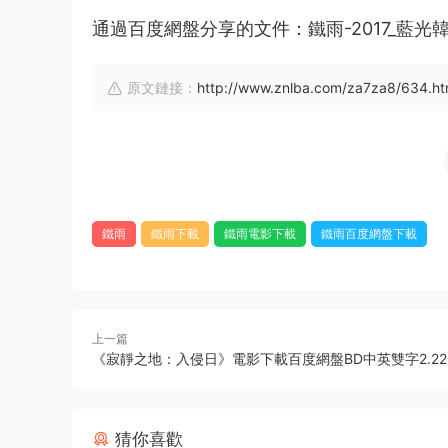
通過百度網盤分享的文件：鐵雨-2017_藍光韓
原文鏈接：
http://www.znlba.com/za7za8/634.ht
鐵雨
鐵雨下載
鐵雨電影下載
鐵雨百度網盤下載
上一篇
《寂靜之地：入侵日》電影下載百度網盤BD中英雙字2.22
猜你喜歡