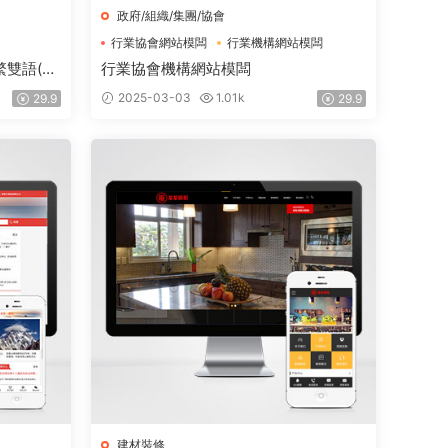
政府/組織/集團/協會
行業協會網站模闆
行業機構網站模闆
繁雙語(自
行業協會機構網站模闆
2025-03-03
1.01k
29.9
29.9
建材裝修