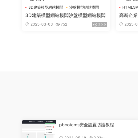
3D建築模型網站模闆
沙盤模型網站模闆
HTML
pbootc
3D建築模型網站模闆沙盤模型網站模闆
高新企業
網站源碼p
2025-03-03
752
2025-0
29.9
pbootcms安全設置防護教程
2024-05-18
2.23w