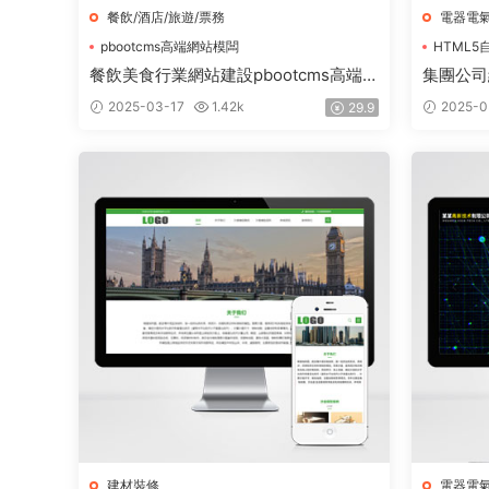
餐飲/酒店/旅遊/票務
電器電
pbootcms高端網站模闆
HTML
餐飲美食行業網站建設
高新科技
餐飲美食行業網站建設pbootcms高端網
集團公司
站模闆
碼HTM
2025-03-17
1.42k
2025-0
29.9
建材裝修
電器電