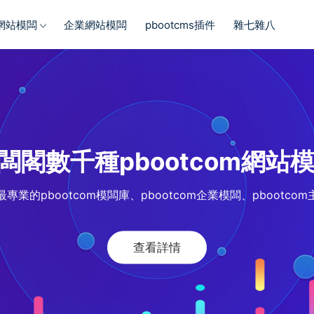
s網站模闆
企業網站模闆
pbootcms插件
雜七雜八
模闆閣數千種pbootcom網
專業的pbootcom模闆庫、pbootcom企業模闆、pbootco
查看詳情