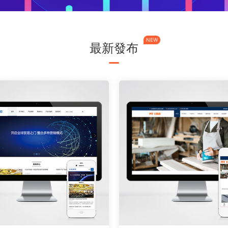
NEW
最新發布