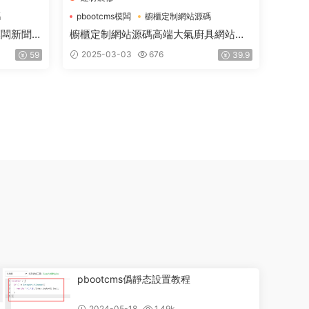
碼
pbootcms模闆
櫥櫃定制網站源碼
高端大氣廚具網站模闆
模闆新聞資
櫥櫃定制網站源碼高端大氣廚具網站
pbootcms模闆
2025-03-03
676
59
39.9
pbootcms僞靜态設置教程
2024-05-18
1.49k