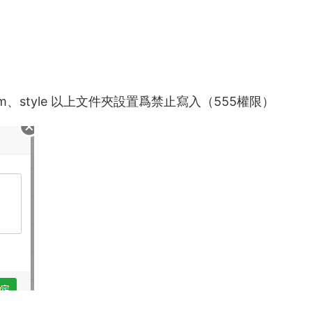
in、m、style 以上文件夾設置爲禁止寫入（555權限）