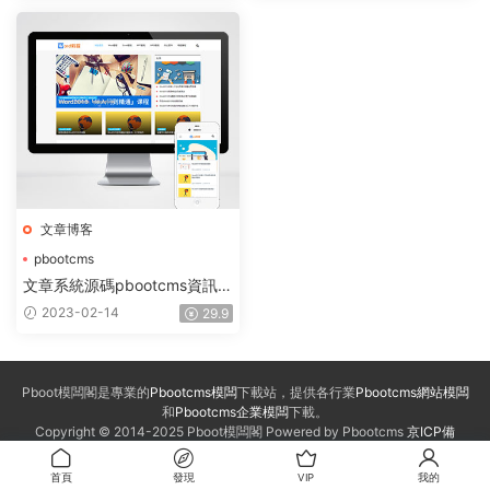
文章博客
pbootcms
pbootcms文章資訊模闆
文章系統源碼pbootcms資訊類
pbootcms模闆
網站模闆響應式網站源碼(自适
2023-02-14
29.9
應手機端)
Pboot模闆閣是專業的
Pbootcms模闆
下載站，提供各行業
Pbootcms網站模闆
和
Pbootcms企業模闆
下載。
Copyright © 2014-2025 Pboot模闆閣 Powered by Pbootcms
京ICP備
2022034775号
首頁
發現
VIP
我的