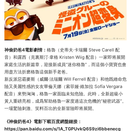
神偷奶爸4電影劇情：
格魯（史蒂夫·卡瑞爾 Steve Carell 配
音）和露西（克裏斯汀·韋格 Kristen Wiig 配音）一家即将展開
家庭生活的新篇章，迎接新成員“迷你格魯”，而這個小寶寶也會
用盡方法折磨格魯這個新手老爸。
新反派惡霸麥斯（威爾·法瑞爾 Will Ferrell 配音）和他既緻命危
險又美麗性感的女友華倫天娜（索菲娅·維加拉 Sofía Vergara
配音）來勢洶洶，格魯一家面臨未知危險。此時，全新超級小
黃人重磅亮相，成爲幫助格魯一家度過這次危機的“秘密武器”。
一場驚險刺激、笑料百出的全新冒險即将展開。
《神偷奶爸4》電影下載百度網盤鏈接：
https://pan.baidu.com/s/1A_TGPUvkQ6S9zi6bbenecg