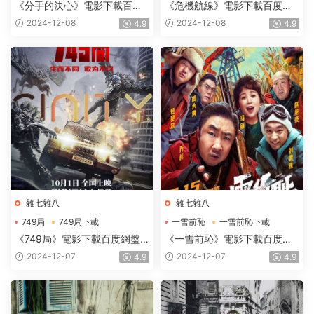
分手的決心電影下載
危機航線電影下載
《分手的決心》電影下載百度
《危機航線》電影下載百度網
網盤2022_BD韓語中字2GB
盤2024_HD國語中英雙字
2024-12-08
2024-12-08
4.9
4.9
2.62GB
雜七雜八
雜七雜八
749局
749局下載
一雪前恥
一雪前恥下載
749局電影下載
一雪前恥電影下載
《749局》電影下載百度網盤
《一雪前恥》電影下載百度網
2024_HD國語中字2.73GB
盤-2024_HD國語中英雙字
2024-12-07
2024-12-07
4.9
4.9
2.48GB