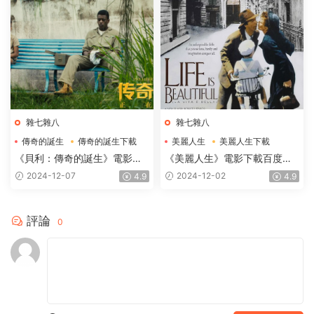
雜七雜八
雜七雜八
傳奇的誕生
傳奇的誕生下載
美麗人生
美麗人生下載
傳奇的誕生電影下載
美麗人生電影下載
《貝利：傳奇的誕生》電影下
《美麗人生》電影下載百度網
載百度網盤BD國語中英雙字
盤1997.高清國語中英雙字
2024-12-07
2024-12-02
4.9
4.9
1.87GB
1.91GB
評論
0