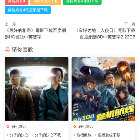
神偷奶爸4
神偷奶爸4下載
神偷奶爸4電影下載
神偷奶爸4百度網盤下載
上一篇
下一篇
《最好的相遇》電影下載百度網
《寂靜之地：入侵日》電影下載
盤HD國語中英雙字
百度網盤BD中英雙字2.22GB
猜你喜歡
雜七雜八
雜七雜八
分手的決心
分手的決心下載
危機航線
危機航線下載