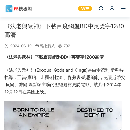
《法老與衆神》下載百度網盤BD中英雙字1280
高清
2024-06-19
雜七雜八
792
《法老與衆神》下載百度網盤BD中英雙字1280高清
《法老與衆神》(Exodus: Gods and Kings)是由雷德利·斯科特
執導，亞當·庫珀、比爾·科拉奇、傑弗裏·凱恩編劇，克裏斯蒂安
·貝爾、喬爾·埃哲頓主演的聖經題材史詩電影。該片于2014年
12月12日在美國上映。