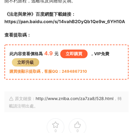
開不朽旅程，逃離埃及與緻命災禍。
《法老與衆神》百度網盤下載鏈接：
https://pan.baidu.com/s/14vahB2OyQb1Qe9w_6YH10A
查看提取碼：
4.9
此内容查看價格爲
元
立即購買
，VIP免費
立即升級
購買後顯示提取碼，客服QQ：2494867310
原文鏈接：
http://www.znlba.com/za7za8/528.html
，轉
載請注明出處。
0
0