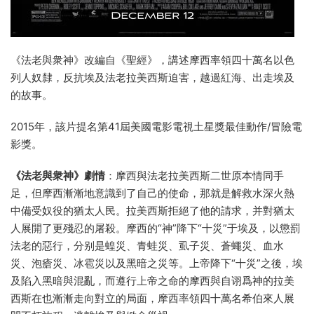
《法老與衆神》改編自《聖經》，講述摩西率領四十萬名以色
列人奴隸，反抗埃及法老拉美西斯迫害，越過紅海、出走埃及
的故事。
2015年，該片提名第41屆美國電影電視土星獎最佳動作/冒險電
影獎。
《法老與衆神》劇情
：摩西與法老拉美西斯二世原本情同手
足，但摩西漸漸地意識到了自己的使命，那就是解救水深火熱
中備受奴役的猶太人民。拉美西斯拒絕了他的請求，并對猶太
人展開了更殘忍的屠殺。摩西的“神”降下“十災”于埃及，以懲罰
法老的惡行，分别是蝗災、青蛙災、虱子災、蒼蠅災、血水
災、泡瘡災、冰雹災以及黑暗之災等。上帝降下“十災”之後，埃
及陷入黑暗與混亂，而遵行上帝之命的摩西與自诩爲神的拉美
西斯在也漸漸走向對立的局面，摩西率領四十萬名希伯來人展