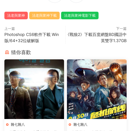
法老與衆神
法老與衆神下載
法老與衆神電影下載
上一篇
下一篇
Photoshop CS6軟件下載 Win
《戰狼2》下載百度網盤BD國語中
版/64+32位破解版
英雙字1.37GB
猜你喜歡
雜七雜八
雜七雜八