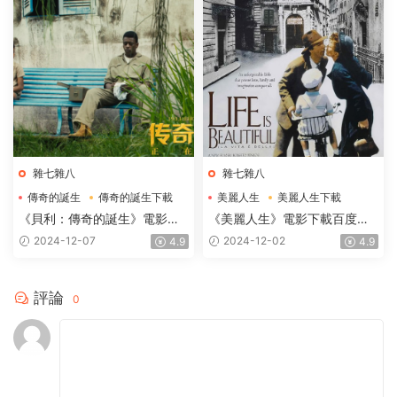
雜七雜八
雜七雜八
傳奇的誕生
傳奇的誕生下載
美麗人生
美麗人生下載
傳奇的誕生電影下載
美麗人生電影下載
《貝利：傳奇的誕生》電影下
《美麗人生》電影下載百度網
載百度網盤BD國語中英雙字
盤1997.高清國語中英雙字
2024-12-07
2024-12-02
4.9
4.9
1.87GB
1.91GB
評論
0