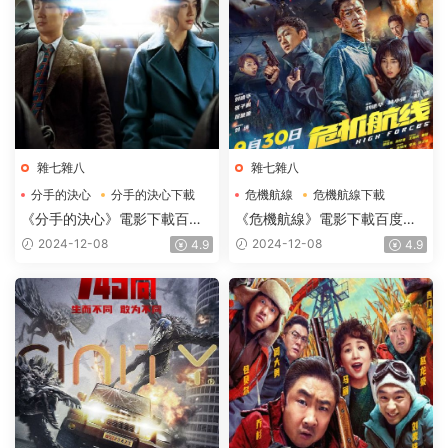
雜七雜八
雜七雜八
分手的決心
分手的決心下載
危機航線
危機航線下載
分手的決心電影下載
危機航線電影下載
《分手的決心》電影下載百度
《危機航線》電影下載百度網
網盤2022_BD韓語中字2GB
盤2024_HD國語中英雙字
2024-12-08
2024-12-08
4.9
4.9
2.62GB