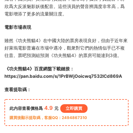
欣爲大反派魅影妖後配音。這些演員的聲音辨識度非常高，爲
電影增添了更多的流量關注度。
電影市場表現
雖然《功夫熊貓4》在中國大陸的票房表現良好，但由于近年來
好萊塢電影普遍在市場中遇冷，觀衆對它們的熱情似乎已不複
往昔。票吧預測組預測《功夫熊貓4》的票房可能達到3億。
《功夫熊貓4》百度網盤下載鏈接：
https://pan.baidu.com/s/1PrBWjOoicwq7532ICd869A
查看提取碼：
4.9
此内容查看價格爲
元
立即購買
購買後顯示提取碼，客服QQ：2494867310