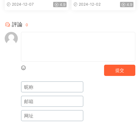
載百度網盤BD國語中英雙字
盤1997.高清國語中英雙字
2024-12-07
2024-12-02
4.9
4.9
1.87GB
1.91GB
評論
0
提交