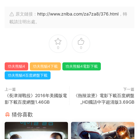
原文鏈接：
http://www.znlba.com/za7za8/376.html
，轉
載請注明出處。
0
0
功夫熊貓4
功夫熊貓4下載
功夫熊貓4電影下載
功夫熊貓4百度網盤下載
上一篇
下一篇
《長津湖戰役》2016年美國版電
《熱辣滾燙》電影下載百度網盤
影下載百度網盤1.46GB
_HD國語中字超清版3.69GB
猜你喜歡