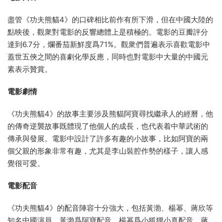
盡管《功夫熊貓4》的口碑相比前作有所下滑，但在中國大陸的
點映後，觀衆對電影的反響總體上是積極的。電影的豆瓣評分
達到6.7分，爛番茄新鮮度爲71%。觀衆們普遍表示喜歡電影中
蓋世五俠之間的喜劇化學反應，同時也對電影中大量的中國元
素表示贊賞。
電影劇情
《功夫熊貓4》的故事主要涉及熊貓阿寶尋找繼承人的經曆，他
的傳奇逆襲故事既體現了他個人的成長，也代表着中華武術的
傳承與發展。電影中設計了許多有趣的小故事，比如阿寶的兩
個父親的形象非常有趣，尤其是李山裝腔作勢的樣子，讓人感
覺很可愛。
電影配音
《功夫熊貓4》的配音陣容十分強大，包括黃渤、楊幂、蔣欣等
知名中國演員。黃渤爲阿寶配音，楊幂爲小狐狸小真配音，蔣