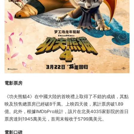
電影票房
《功夫熊貓4》在中國大陸的首映禮上取得了不錯的成績，其點
映及預售總票房已經破8千萬。上映四天後，累計票房破1.89
億。此外，根據IMDbPro統計，該片在北美4035家影院的首日
票房達到1945萬美元，首周末報收于5799萬美元。
電影口碑