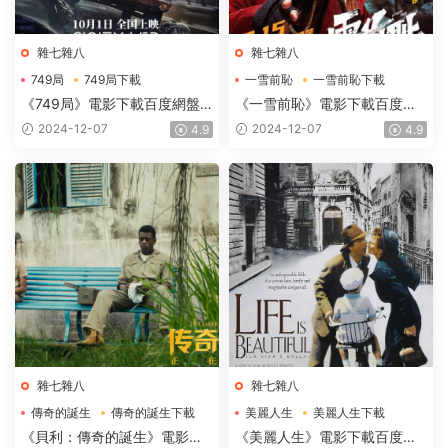
雜七雜八
雜七雜八
749局
749局下載
一雪前恥
一雪前恥下載
749局電影下載
一雪前恥電影下載
《749局》電影下載百度網盤
《一雪前恥》電影下載百度網
2024_HD國語中字2.73GB
盤-2024_HD國語中英雙字
2024-12-07
2024-12-07
4.9
4.9
2.48GB
雜七雜八
雜七雜八
傳奇的誕生
傳奇的誕生下載
美麗人生
美麗人生下載
傳奇的誕生電影下載
美麗人生電影下載
《貝利：傳奇的誕生》電影下
《美麗人生》電影下載百度網