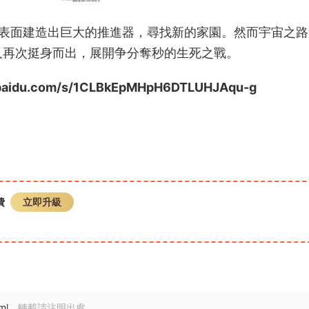
表面建造出巨大的推進器，尋找新的家園。然而宇宙之路
人再次挺身而出，展開争分奪秒的生死之戰。
du.com/s/1CLBkEpMHpH6DTLUHJAqu-g
費
立即升級
ml
，轉載請注明出處。