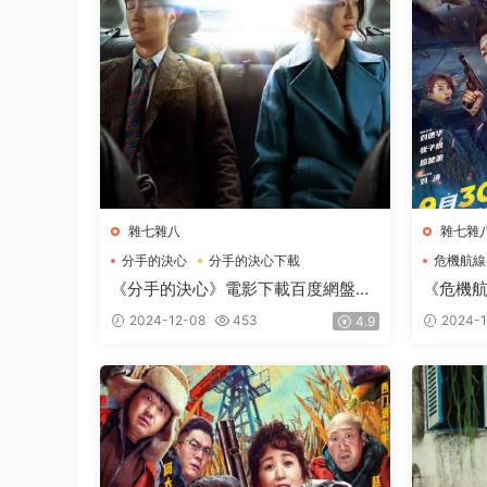
雜七雜八
雜七雜
分手的決心
分手的決心下載
危機航線
分手的決心電影下載
危機航線
《分手的決心》電影下載百度網盤
《危機
2022_BD韓語中字2GB
2024_
2024-12-08
453
2024-1
4.9