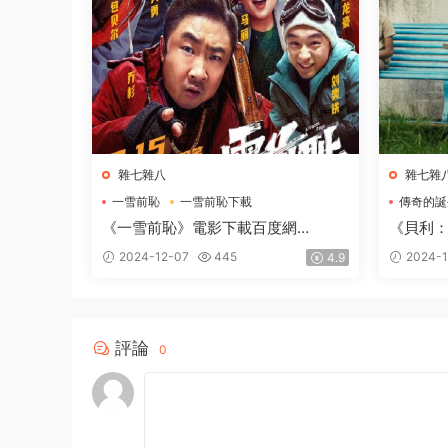
雜七雜八
雜七雜
一雪前恥
一雪前恥下載
傳奇的誕
一雪前恥電影下載
傳奇的誕
《一雪前恥》電影下載百度網
《貝利
盤-2024_HD國語中英雙字2.48GB
網盤BD
2024-12-07
445
2024-1
4.9
評論
0