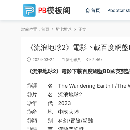
首頁
Pbootcm
當前位置：
首頁
雜七雜八
正文
《流浪地球2》電影下載百度網盤B
2024-03-24
雜七雜八
2.46k
《流浪地球2》電影下載百度網盤BD國英雙
◎譯 名 The Wandering Earth Ⅱ/The
◎片 名 流浪地球2
◎年 代 2023
◎産 地 中國大陸
◎類 别 科幻/冒險/災難
◎語 言 漢語普通話