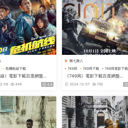
八
雜七雜八
危機航線下載
749局
749局下載
749局電影下
電影下載
航線》電影下載百度網盤
《749局》電影下載百度網盤
HD國語中英雙字2.62GB
2024_HD國語中字2.73GB
2-08
449
2024-12-07
795
4.9