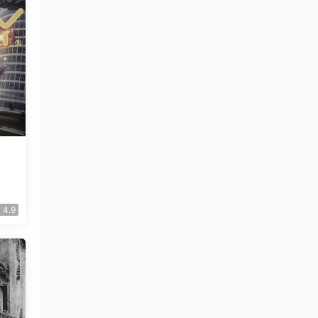
載
4.9