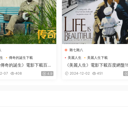
八
雜七雜八
生
傳奇的誕生下載
美麗人生
美麗人生下載
生電影下載
美麗人生電影下載
：傳奇的誕生》電影下載百度
《美麗人生》電影下載百度網盤199
國語中英雙字1.87GB
高清國語中英雙字1.91GB
2-07
408
2024-12-02
451
4.9