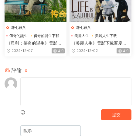
雜七雜八
雜七雜八
傳奇的誕生
傳奇的誕生下載
美麗人生
美麗人生下載
傳奇的誕生電影下載
美麗人生電影下載
《貝利：傳奇的誕生》電影下
《美麗人生》電影下載百度網
載百度網盤BD國語中英雙字
盤1997.高清國語中英雙字
2024-12-07
2024-12-02
4.9
4.9
1.87GB
1.91GB
評論
0
提交