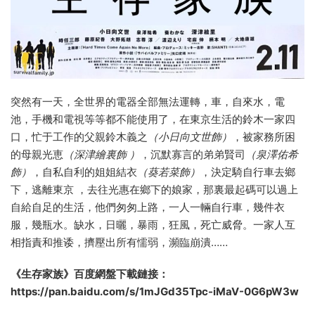
突然有一天，全世界的電器全部無法運轉，車，自來水，電
池，手機和電視等等都不能使用了，在東京生活的鈴木一家四
口，忙于工作的父親鈴木義之
（小日向文世飾）
，被家務所困
的母親光恵
（深津繪裏飾 ）
，沉默寡言的弟弟賢司
（泉澤佑希
飾）
，自私自利的姐姐結衣
（葵若菜飾）
，決定騎自行車去鄉
下，逃離東京 ，去往光惠在鄉下的娘家，那裏最起碼可以過上
自給自足的生活，他們匆匆上路，一人一輛自行車，幾件衣
服，幾瓶水。缺水，日曬，暴雨，狂風，死亡威脅。一家人互
相指責和推诿，擠壓出所有懦弱，瀕臨崩潰……
《生存家族》百度網盤下載鏈接：
https://pan.baidu.com/s/1mJGd35Tpc-iMaV-0G6pW3w