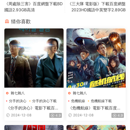
《周處除三害》百度網盤下載BD
《三大隊 電影版》下載百度網盤
國語2.93GB高清
2023HD國語中英雙字2.89GB
猜你喜歡
雜七雜八
雜七雜八
分手的決心
分手的決心下載
危機航線
危機航線下載
分手的決心電影下載
危機航線電影下載
《分手的決心》電影下載百度
《危機航線》電影下載百度網
網盤2022_BD韓語中字2GB
盤2024_HD國語中英雙字
2024-12-08
2024-12-08
4.9
4.9
2.62GB