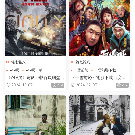
雜七雜八
雜七雜八
749局
749局下載
一雪前恥
一雪前恥下載
749局電影下載
一雪前恥電影下載
《749局》電影下載百度網盤
《一雪前恥》電影下載百度網
2024_HD國語中字2.73GB
盤-2024_HD國語中英雙字
2024-12-07
2024-12-07
4.9
4.9
2.48GB