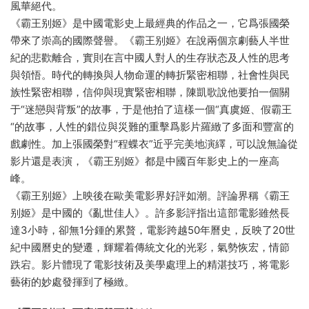
風華絕代。
《霸王别姬》是中國電影史上最經典的作品之一，它爲張國榮
帶來了崇高的國際聲譽。《霸王别姬》在說兩個京劇藝人半世
紀的悲歡離合，實則在言中國人對人的生存狀态及人性的思考
與領悟。時代的轉換與人物命運的轉折緊密相聯，社會性與民
族性緊密相聯，信仰與現實緊密相聯，陳凱歌說他要拍一個關
于“迷戀與背叛”的故事，于是他拍了這樣一個“真虞姬、假霸王
“的故事，人性的錯位與災難的重擊爲影片羅緻了多面和豐富的
戲劇性。加上張國榮對“程蝶衣”近乎完美地演繹，可以說無論從
影片還是表演，《霸王别姬》都是中國百年影史上的一座高
峰。
《霸王别姬》上映後在歐美電影界好評如潮。評論界稱《霸王
别姬》是中國的《亂世佳人》。許多影評指出這部電影雖然長
達3小時，卻無1分鍾的累贅，電影跨越50年曆史，反映了20世
紀中國曆史的變遷，輝耀着傳統文化的光彩，氣勢恢宏，情節
跌宕。影片體現了電影技術及美學處理上的精湛技巧，将電影
藝術的妙處發揮到了極緻。