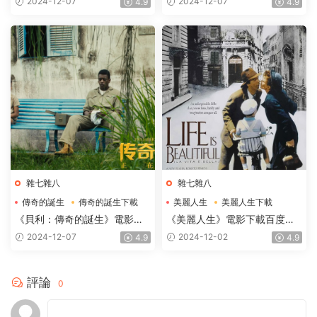
2024-12-07
2024-12-07
4.9
4.9
2.48GB
雜七雜八
雜七雜八
傳奇的誕生
傳奇的誕生下載
美麗人生
美麗人生下載
傳奇的誕生電影下載
美麗人生電影下載
《貝利：傳奇的誕生》電影下
《美麗人生》電影下載百度網
載百度網盤BD國語中英雙字
盤1997.高清國語中英雙字
2024-12-07
2024-12-02
4.9
4.9
1.87GB
1.91GB
評論
0