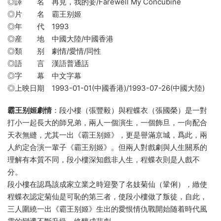
◎譯 名 再見，我的妾/Farewell My Concubine
◎片 名 霸王别姬
◎年 代 1993
◎産 地 中國大陸/中國香港
◎類 别 劇情/愛情/同性
◎語 言 漢語普通話
◎字 幕 中文字幕
◎上映日期 1993-01-01(中國香港)/1993-07-26(中國大陸)
霸王别姬劇情
：段小樓（張豐毅）與程蝶衣（張國榮）是一對
打小一起長大的師兄弟，兩人一個演生，一個飾旦，一向配合
天衣無縫，尤其一出《霸王别姬》，更是譽滿京城，爲此，兩
人約定合演一輩子《霸王别姬》。但兩人對戲劇與人生關系的
理解有本質不同，段小樓深知戲非人生，程蝶衣則是人戲不
分。
段小樓在認爲該成家立業之時迎娶了名妓菊仙（鞏俐），緻使
程蝶衣認定菊仙是可恥的第三者，使段小樓做了叛徒，自此，
三人圍繞一出《霸王别姬》生出的愛恨情仇戰開始随着時代風