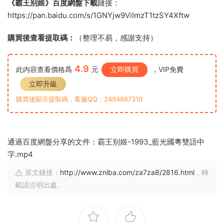
《霸王别姬》百度網盤下載
鏈接：
https://pan.baidu.com/s/1GNYjw9ViImzT1tzSY4Xftw
購買後查看提取碼：
（整理不易，感謝支持）
4.9
此内容查看價格爲
元
立即購買
，VIP免費
立即升級
購買後顯示提取碼，客服QQ：2494867310
通過百度網盤分享的文件：霸王别姬-1993_藍光國粵雙語中
字.mp4
原文鏈接：
http://www.znlba.com/za7za8/2816.html
，轉
載請注明出處。