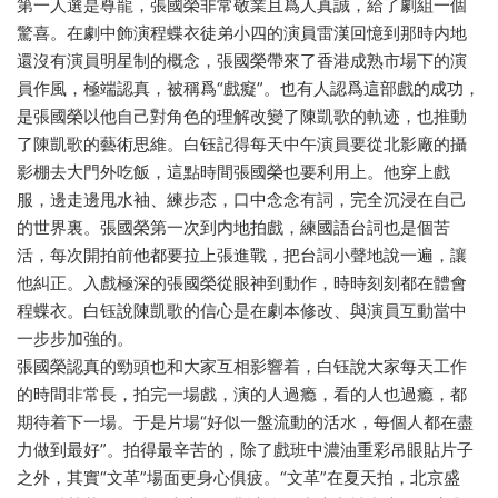
第一人選是尊龍，張國榮非常敬業且爲人真誠，給了劇組一個
驚喜。在劇中飾演程蝶衣徒弟小四的演員雷漢回憶到那時内地
還沒有演員明星制的概念，張國榮帶來了香港成熟市場下的演
員作風，極端認真，被稱爲“戲癡”。也有人認爲這部戲的成功，
是張國榮以他自己對角色的理解改變了陳凱歌的軌迹，也推動
了陳凱歌的藝術思維。白钰記得每天中午演員要從北影廠的攝
影棚去大門外吃飯，這點時間張國榮也要利用上。他穿上戲
服，邊走邊甩水袖、練步态，口中念念有詞，完全沉浸在自己
的世界裏。張國榮第一次到内地拍戲，練國語台詞也是個苦
活，每次開拍前他都要拉上張進戰，把台詞小聲地說一遍，讓
他糾正。入戲極深的張國榮從眼神到動作，時時刻刻都在體會
程蝶衣。白钰說陳凱歌的信心是在劇本修改、與演員互動當中
一步步加強的。
張國榮認真的勁頭也和大家互相影響着，白钰說大家每天工作
的時間非常長，拍完一場戲，演的人過瘾，看的人也過瘾，都
期待着下一場。于是片場“好似一盤流動的活水，每個人都在盡
力做到最好”。拍得最辛苦的，除了戲班中濃油重彩吊眼貼片子
之外，其實“文革”場面更身心俱疲。“文革”在夏天拍，北京盛