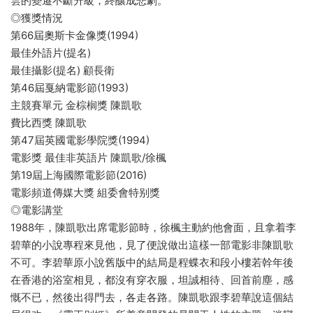
雲的變遷不斷升級，終釀成悲劇。
◎獲獎情況
第66屆奧斯卡金像獎(1994)
最佳外語片(提名)
最佳攝影(提名) 顧長衛
第46屆戛納電影節(1993)
主競賽單元 金棕榈獎 陳凱歌
費比西獎 陳凱歌
第47屆英國電影學院獎(1994)
電影獎 最佳非英語片 陳凱歌/徐楓
第19屆上海國際電影節(2016)
電影頻道傳媒大獎 組委會特别獎
◎電影講堂
1988年，陳凱歌出席電影節時，徐楓主動約他會面，且拿着李
碧華的小說專程來見他，見了便說做出這樣一部電影非陳凱歌
不可。李碧華原小說舊版中的結局是程蝶衣和段小樓若幹年後
在香港的浴室相見，都沒有穿衣服，坦誠相待、回首前塵，感
慨不已，然後出得門去，各走各路。陳凱歌跟李碧華說這個結