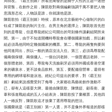
局得改。《霸王别姬》所着意闡發的是關于人性的主題—迷戀
與背叛，在創作之前，陳凱歌對兩個編劇強調千萬不要把人物
意識形态化，人物該是誰，你就讓他是誰。
陳凱歌拍《霸王别姬》時候，原本在北京藝術中心做制片的白
钰成了陳凱歌的制片主任。在男主角的選擇上，陳凱歌首先想
到的是尊龍，但是尊龍經紀公司開出的苛刻條件讓劇組聞所未
聞。第一，由于不知道開機時尊龍會在哪個國家拍戲，所以劇
組必須爲他同時定幾個國家的機票。第二，尊龍的兩隻狗要與
他同進同出，所以一般的酒店沒法入住。第三，必須爲尊龍配
備兩個保镖、兩個傭人、一個台詞老師、一個普通話老師、一
個形體老師。第四，尊龍每天洗臉刷牙必須用外國或香港空運
來的礦泉水，更不談食品飲料。第五，要配備宿營車，還得有
專用的網球場和遊泳池。經紀公司提出的要求，對《霸王别
姬》劇組來說感覺受到了侮辱，大家都在爲藝術創作激動不
已，卻有人這樣耍大牌。最後由陳凱歌、陳懷皚、顧長衛、蘆
葦和張進戰組成的五人小組表決，陳凱歌投了棄權票，其他四
人一緻反對，陳凱歌這才放棄了選用尊龍的想法。
張國榮就是《霸王别姬》第一人選，并不是像外界報道的那樣