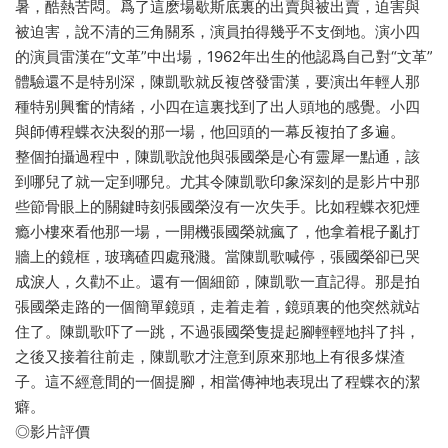
暑，酷熱苦悶。爲了這麽場歇斯底裏的出賣與被出賣，迫害與
被迫害，說不清的三角關系，演員拍得幾乎不支倒地。演小四
的演員雷漢在“文革”中出場，1962年出生的他認爲自己對“文革”
體驗還不是特别深，陳凱歌就反複啓發雷漢，要演出年輕人那
種特别興奮的情緒，小四在這裏找到了出人頭地的感覺。小四
與師傅程蝶衣決裂的那一場，他回頭的一幕反複拍了多遍。
整個拍攝過程中，陳凱歌說他與張國榮是心有靈犀一點通，該
到哪兒了就一定到哪兒。尤其令陳凱歌印象深刻的是影片中那
些節骨眼上的關鍵時刻張國榮沒有一次失手。比如程蝶衣犯煙
瘾小樓來看他那一場，一開機張國榮就瘋了，他拿着棍子亂打
牆上的鏡框，玻璃碴四處飛濺。當陳凱歌喊停，張國榮卻已哭
成淚人，久勸不止。還有一個細節，陳凱歌一直記得。那是拍
張國榮走路的一個簡單鏡頭，走着走着，鏡頭裏的他突然就站
住了。陳凱歌吓了一跳，不過張國榮隻提起腳輕輕地抖了抖，
之後又接着往前走，陳凱歌才注意到原來那地上有很多煤渣
子。這不經意間的一個提腳，相當傳神地表現出了程蝶衣的潔
癖。
◎影片評價