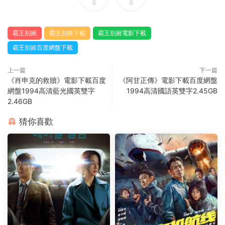
0
0
霸王别姬
霸王别姬下載
霸王别姬電影下載
霸王别姬百度網盤下載
上一篇
下一篇
《肖申克的救贖》電影下載百度
《阿甘正傳》電影下載百度網盤
網盤1994高清藍光國英雙字
1994高清國語英雙字2.45GB
2.46GB
猜你喜歡