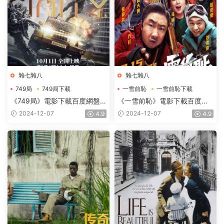
雜七雜八
雜七雜八
749局
749局下載
一雪前恥
一雪前恥下載
749局電影下載
一雪前恥電影下載
《749局》電影下載百度網盤
《一雪前恥》電影下載百度網
2024_HD國語中字2.73GB
盤-2024_HD國語中英雙字
2024-12-07
2024-12-07
4.9
4.9
2.48GB