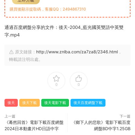
購買後顯示提取碼，客服QQ：2494867310
通過百度網盤分享的文件：後天-2004_藍光國英雙語中英雙
字.mp4
原文鏈接：
http://www.znlba.com/za7za8/2346.html
，
轉載請注明出處。
0
0
後天
後天下載
後天電影下載
後天百度網盤下載
上一篇
下一篇
《蓦然回首》電影下載百度網盤
《鄉下人的悲歌》電影下載百度
2024日本動畫片HD日語中字
網盤BD中字1.25GB