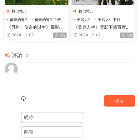
雜七雜八
雜七雜八
傳奇的誕生
傳奇的誕生下載
美麗人生
美麗人生下載
傳奇的誕生電影下載
美麗人生電影下載
《貝利：傳奇的誕生》電影下
《美麗人生》電影下載百度網
載百度網盤BD國語中英雙字
盤1997.高清國語中英雙字
2024-12-07
2024-12-02
4.9
4.9
1.87GB
1.91GB
評論
0
提交