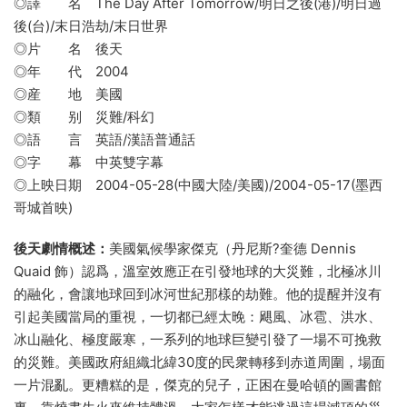
◎譯 名 The Day After Tomorrow/明日之後(港)/明日過
後(台)/末日浩劫/末日世界
◎片 名 後天
◎年 代 2004
◎産 地 美國
◎類 别 災難/科幻
◎語 言 英語/漢語普通話
◎字 幕 中英雙字幕
◎上映日期 2004-05-28(中國大陸/美國)/2004-05-17(墨西
哥城首映)
後天劇情概述：
美國氣候學家傑克（丹尼斯?奎德 Dennis
Quaid 飾）認爲，溫室效應正在引發地球的大災難，北極冰川
的融化，會讓地球回到冰河世紀那樣的劫難。他的提醒并沒有
引起美國當局的重視，一切都已經太晚：飓風、冰雹、洪水、
冰山融化、極度嚴寒，一系列的地球巨變引發了一場不可挽救
的災難。美國政府組織北緯30度的民衆轉移到赤道周圍，場面
一片混亂。更糟糕的是，傑克的兒子，正困在曼哈頓的圖書館