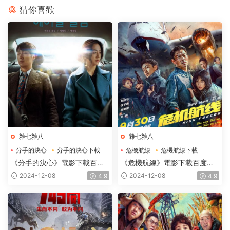
猜你喜歡
雜七雜八
雜七雜八
分手的決心
分手的決心下載
危機航線
危機航線下載
分手的決心電影下載
危機航線電影下載
《分手的決心》電影下載百度
《危機航線》電影下載百度網
網盤2022_BD韓語中字2GB
盤2024_HD國語中英雙字
2024-12-08
2024-12-08
4.9
4.9
2.62GB