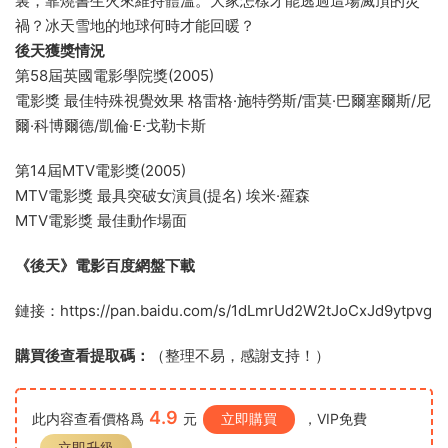
裏，靠燒書生火來維持體溫。大家怎樣才能逃過這場滅頂的災
禍？冰天雪地的地球何時才能回暖？
後天獲獎情況
第58屆英國電影學院獎(2005)
電影獎 最佳特殊視覺效果 格雷格·施特勞斯/雷莫·巴爾塞爾斯/尼
爾·科博爾德/凱倫·E·戈勒卡斯
第14屆MTV電影獎(2005)
MTV電影獎 最具突破女演員(提名) 埃米·羅森
MTV電影獎 最佳動作場面
《後天》電影百度網盤下載
鏈接：https://pan.baidu.com/s/1dLmrUd2W2tJoCxJd9ytpvg
購買後查看提取碼：
（整理不易，感謝支持！）
4.9
此内容查看價格爲
元
立即購買
，VIP免費
立即升級