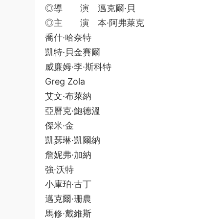
◎導 演 邁克爾·貝
◎主 演 本·阿弗萊克
喬什·哈奈特
凱特·貝金賽爾
威廉姆·李·斯科特
Greg Zola
艾文·布萊納
亞曆克·鮑德溫
傑米·金
凱瑟琳·凱爾納
詹妮弗·加納
強·沃特
小庫珀·古丁
邁克爾·珊農
馬修·戴維斯