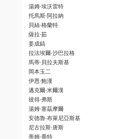
湯姆·埃沃雷特
托馬斯·阿拉納
貝絲·格蘭特
薩拉·茹
姜成鎬
拉法埃爾·沙巴拉格
馬蒂·貝拉夫斯基
岡本玉二
伊恩·鮑漢
邁克爾·米爾漢
彼得·弗斯
湯姆·塞茲摩爾
安德魯·布萊尼亞斯基
尼古拉斯·唐斯
蒂姆·喬特