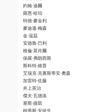
約翰·迪爾
羅恩·哈珀
特德·麥金利
麥迪遜·梅森
金·寇茲
安德魯·巴利
格倫·莫肖爾
保羅·弗朗西斯
斯科特·維普
艾瑞克·克裏斯蒂安·奧森
加雷特·佐藤
井上英治
傑夫·瓦德洛
塞斯·薩凱
柯蒂斯·安徒生