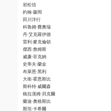
岩松信
約翰·藤岡
田川洋行
科魯姆·費奧瑞
丹·艾克羅伊德
雷利·麥克倫頓
傑西·詹姆斯
威廉·菲克納
史蒂夫·蘭金
布萊恩·黑利
大衛·霍恩斯比
斯科特·威爾森
格拉漢姆·貝克爾
蘭迪·奧格斯比
斯坦·卡希爾