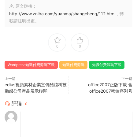
原文鏈接：
http://www.znlba.com/yuanma/shangcheng/112.html
，轉
載請注明出處。
0
0
Wordpress知識付費源碼下載
知識付費源碼
知識付費源碼下載
上一篇
下一篇
edius視頻素材企業宣傳酷炫科技
office2007正版下載 含
動感公司産品展示模闆
office2007密鑰序列号
評論
0