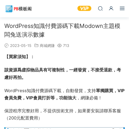
WordPress知識付費源碼下載Modown主題模
闆兔送演示數據
2023-05-15
商城網賺
713
【買家須知】：
該資源
爲虛拟物品具有可複制性，一經發貨，不接受退款，考
慮好再拍。
WordPress知識付費源碼下載，自動發貨，支持
單獨購買，VIP
會員免費，VIP會員打折等，功能強大
，網賺必備！
保證程序完整好用，不提供技術支持，如果要安裝請聯系客服
（200元配置費用）