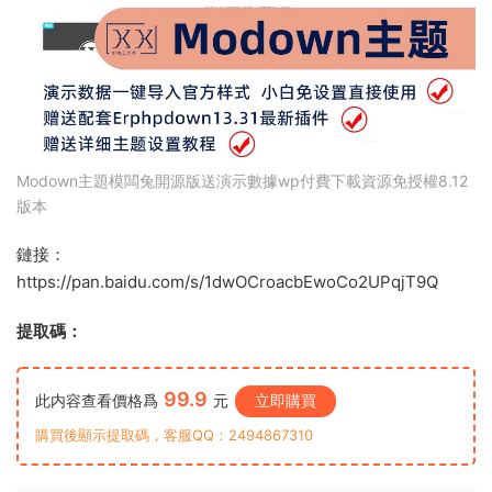
Modown主題模闆兔開源版送演示數據wp付費下載資源免授權8.12
版本
鏈接：
https://pan.baidu.com/s/1dwOCroacbEwoCo2UPqjT9Q
提取碼：
99.9
此内容查看價格爲
元
立即購買
購買後顯示提取碼，客服QQ：2494867310