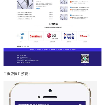
手機版圖片預覽：