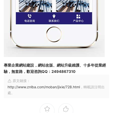
專業企業網站建設，網站改版、網站升級維護、十多年從業經
驗，無套路，歡迎咨詢QQ：2494867310
原文鏈接：
http://www.znlba.com/moban/jixie/728.html
，轉載請注明出
處。