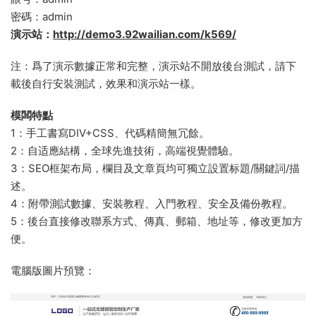
密碼：admin
演示站：
http://demo3.92wailian.com/k569/
注：爲了演示數據正常和完整，演示站不開放後台測試，請下
載後自行安裝測試，效果和演示站一樣。
模闆特點
1：手工書寫DIV+CSS、代碼精簡無冗餘。
2：自适應結構，全球先進技術，高端視覺體驗。
3：SEO框架布局，欄目及文章頁均可獨立設置标題/關鍵詞/描
述。
4：附帶測試數據、安裝教程、入門教程、安全及備份教程。
5：後台直接修改聯系方式、傳真、郵箱、地址等，修改更加方
便。
電腦版圖片預覽：