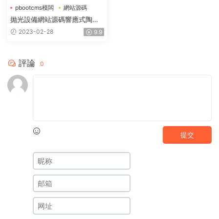
pbootcms模闆
網站源碼
抛光設備網站源碼響應式陶瓷
研磨盤設備pbootcms網站模闆
2023-02-28
9.9
(自适應手機端)
評論
0
提交