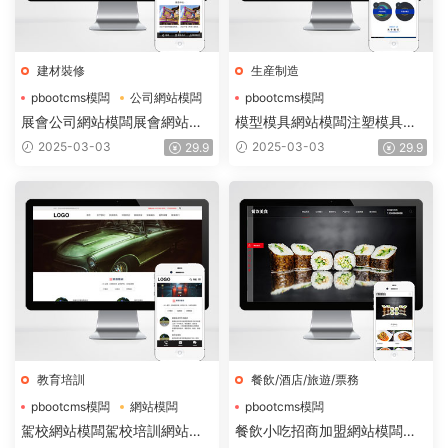
建材裝修
生産制造
pbootcms模闆
公司網站模闆
pbootcms模闆
展會公司網站模闆
模型模具網站模闆
展會公司網站模闆展會網站
模型模具網站模闆注塑模具網
注塑模具網站模闆
PbootCMS模闆
站PbootCMS模闆
2025-03-03
2025-03-03
29.9
29.9
教育培訓
餐飲/酒店/旅遊/票務
pbootcms模闆
網站模闆
pbootcms模闆
駕校培訓網站模闆
餐飲加盟網站源碼
駕校網站模闆駕校培訓網站
餐飲小吃招商加盟網站模闆餐
餐飲小吃招商加盟網站模闆