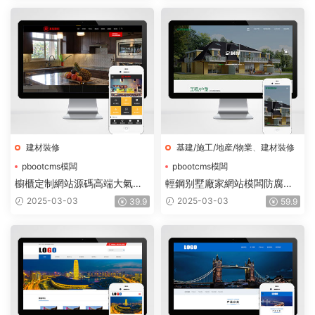
建材裝修
基建/施工/地産/物業
、
建材裝修
pbootcms模闆
pbootcms模闆
櫥櫃定制網站源碼
輕鋼别墅廠家網站模闆
櫥櫃定制網站源碼高端大氣廚
輕鋼别墅廠家網站模闆防腐木
高端大氣廚具網站模闆
防腐木材廠家網站模闆
具網站pbootcms模闆
材廠家網站模闆pbootcms模闆
2025-03-03
2025-03-03
39.9
59.9