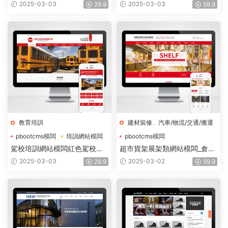
PbootCMS模闆
飲加盟網站源碼PBOOTCMS模
2025-03-03
2025-03-03
29.9
59.9
闆
教育培訓
建材裝修
、
汽車/物流/交通/搬運
pbootcms模闆
培訓網站模闆
pbootcms模闆
紅色駕校網站模闆
倉儲貨架倉庫貨架網站源碼
駕校培訓網站模闆紅色駕校網
超市貨架展架類網站模闆_倉儲
超市貨架展架類網站模闆
站PbootCMS模闆
貨架倉庫貨架網站源碼
2025-03-03
2025-03-02
29.9
59.9
_pbootcms模闆