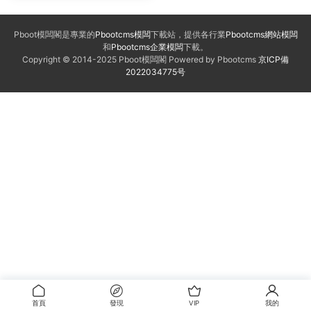
Pboot模闆閣是專業的
Pbootcms模闆
下載站，提供各行業
Pbootcms網站模闆
和
Pbootcms企業模闆
下載。
Copyright © 2014-2025 Pboot模闆閣 Powered by Pbootcms
京ICP備
2022034775号
首頁
發現
VIP
我的