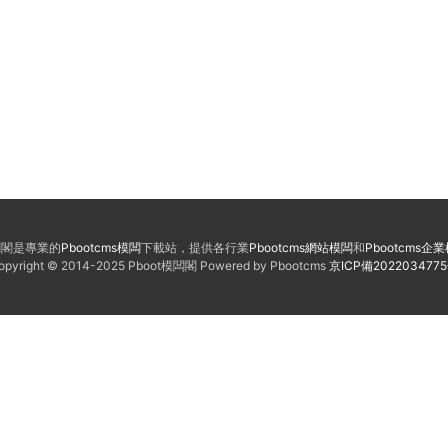
模闆閣是專業的
Pbootcms模闆
下載站，提供各行業
Pbootcms網站模闆
和
Pbootcms企
opyright © 2014-2025 Pboot模闆閣 Powered by Pbootcms
京ICP備202203477