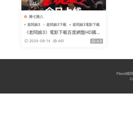
雜七雜八
老闆娘3
老闆娘3下載
老闆娘3電影下載
《老闆娘3》電影下載百度網盤HD國粵
雙語中字1.38GB
2024-08-14
461
4.9
Pboot
C