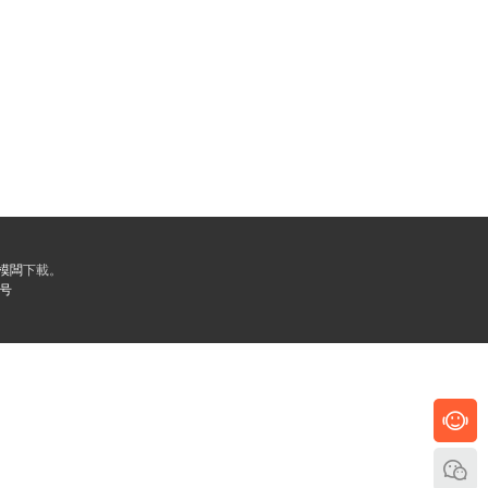
業模闆
下載。
5号