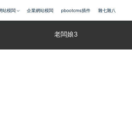
s網站模闆
企業網站模闆
pbootcms插件
雜七雜八
老闆娘3