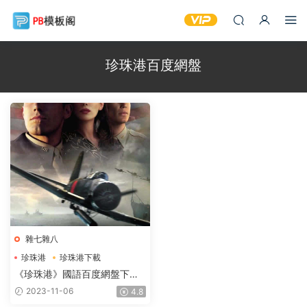
珍珠港百度網盤
雜七雜八
珍珠港
珍珠港下載
珍珠港國語
《珍珠港》國語百度網盤下載
BD1280超清3.91GB國英雙語
2023-11-06
4.8
中英雙字.mp4