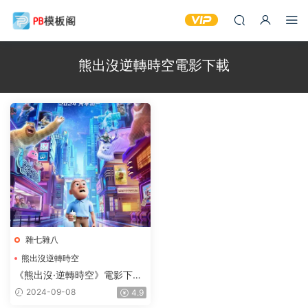
熊出沒逆轉時空電影下載
雜七雜八
熊出沒逆轉時空
熊出沒逆轉時空下載
《熊出沒·逆轉時空》電影下載
熊出沒逆轉時空電影下載
百度網盤HD中字1.95GB
2024-09-08
4.9