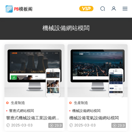
機械設備網站模闆
生産制造
生産制造
響應式網站模闆
機械設備網站模闆
工業設備網站模闆
電氣設備網站模闆
響應式機械設備工業設備網站
機械設備電氣設備網站模闆
機械設備網站模闆
模闆
2025-03-03
2025-03-03
29.9
29.9