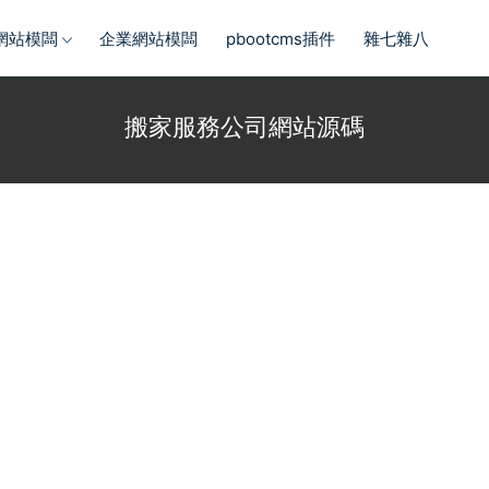
s網站模闆
企業網站模闆
pbootcms插件
雜七雜八
搬家服務公司網站源碼