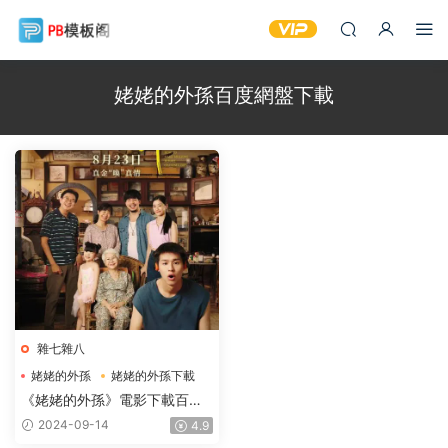
姥姥的外孫百度網盤下載
雜七雜八
姥姥的外孫
姥姥的外孫下載
姥姥的外孫電影下載
《姥姥的外孫》電影下載百度
網盤-2024_HD國語中字
2024-09-14
4.9
2.49GB