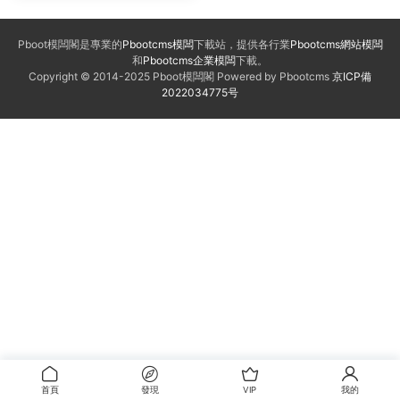
Pboot模闆閣是專業的
Pbootcms模闆
下載站，提供各行業
Pbootcms網站模闆
和
Pbootcms企業模闆
下載。
Copyright © 2014-2025 Pboot模闆閣 Powered by Pbootcms
京ICP備
2022034775号
首頁
發現
VIP
我的