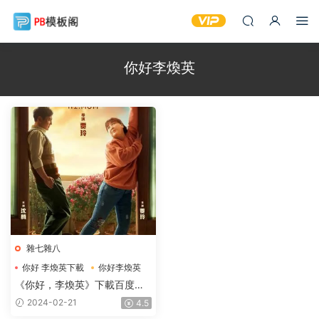
你好李煥英
雜七雜八
你好 李煥英下載
你好李煥英
你好李煥英百度網盤下載
《你好，李煥英》下載百度網
盤2021HD國語1.62GB高清完
2024-02-21
4.5
整版