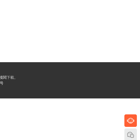
業模闆
下載。
5号