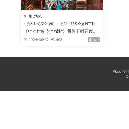
雜七雜八
從21世紀安全撤離
從21世紀安全撤離下載
從21世紀安全撤離電影下載
《從21世紀安全撤離》電影下載百度網
盤-2024_HD國語中字2.05GB
2024-09-17
463
4.9
Pboot
C