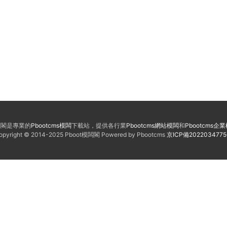
模闆閣是專業的
Pbootcms模闆
下載站，提供各行業
Pbootcms網站模闆
和
Pbootcms企
opyright © 2014-2025 Pboot模闆閣 Powered by Pbootcms
京ICP備202203477