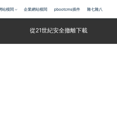
s網站模闆
企業網站模闆
pbootcms插件
雜七雜八
從21世紀安全撤離下載